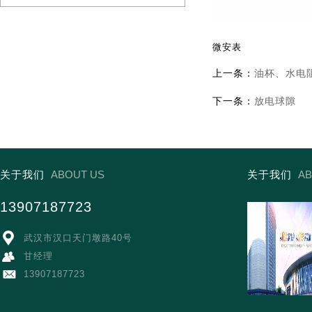
微安表
上一条：
油杯、水电
下一条：
放电球隙
关于我们
ABOUT US
关于我们
AB
13907187723

武汉市汉口天门墩路40号

甘经理

13907187723