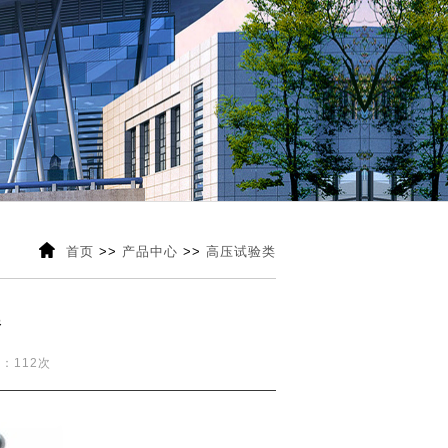

首页
>>
产品中心
>>
高压试验类
器
数：112次